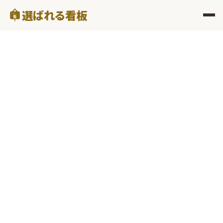
選ばれる看板
看
ERABARERU KANBAN — FOR REFORM
いい仕事なのに、
知られていない。
紹介頼みの集客から脱却。
Googleマップで「札幌 リフォーム」と検索する見込み客
を獲得する。
月5,000円で、問い合わせが来る仕組みを一緒につくりま
せんか？