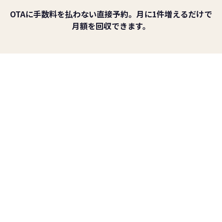
OTAに手数料を払わない直接予約。月に1件増えるだけで
月額を回収できます。
「うちの宿、月いくら取りこぼしてる？」 → 無料
で診断します
LINEで無料診断
あなたの代わりに24時間、
宿
のGoogleマップを守ります