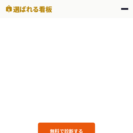
選ばれる看板
看
ERABARERU KANBAN — FOR HOTELS
いい宿なのに、
知られていない。
外国人旅行者の80%以上がGoogleマップで宿を探す。
月5,000円で、Googleマップからの予約を
一緒に増やしませんか？
無料で診断する