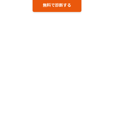
無料で診断する
「うちの院、月いくら取りこぼしてる？」 無料で診断してみる