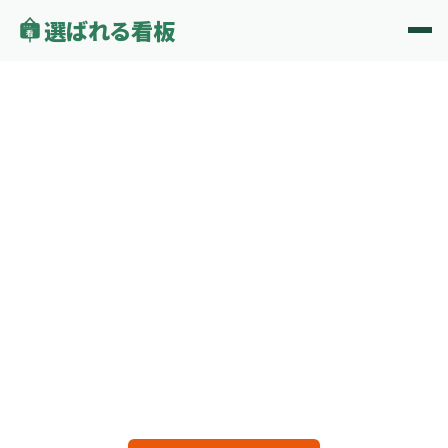
選ばれる看板
看
ERABARERU KANBAN — FOR CLINICS
いい腕なのに、
知られていない。
ポータルサイトに頼らなくても、
Googleマップから新規患者が来る。
月5,000円で、院の集客の仕組みを一緒につくりません
か？